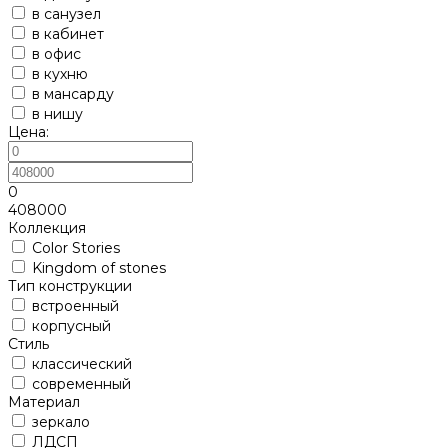
в санузел
в кабинет
в офис
в кухню
в мансарду
в нишу
Цена:
0
408000
Коллекция
Color Stories
Kingdom of stones
Тип конструкции
встроенный
корпусный
Стиль
классический
современный
Материал
зеркало
ЛДСП