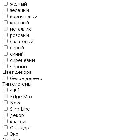
желтый
зеленый
коричневый
красный
металлик
розовый
салатовый
серый
синий
сиреневый
чёрный
Цвет декора
белое дерево
Тип системы
4 в 1
Edge Max
Nova
Slim Line
декор
классик
Стандарт
Эко
Модули