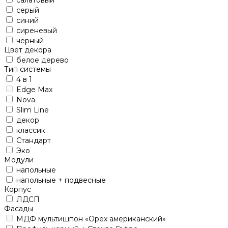
салатовый
серый
синий
сиреневый
чёрный
Цвет декора
белое дерево
Тип системы
4 в 1
Edge Max
Nova
Slim Line
декор
классик
Стандарт
Эко
Модули
напольные
напольные + подвесные
Корпус
ЛДСП
Фасады
МДФ мультишпон «Орех американский»