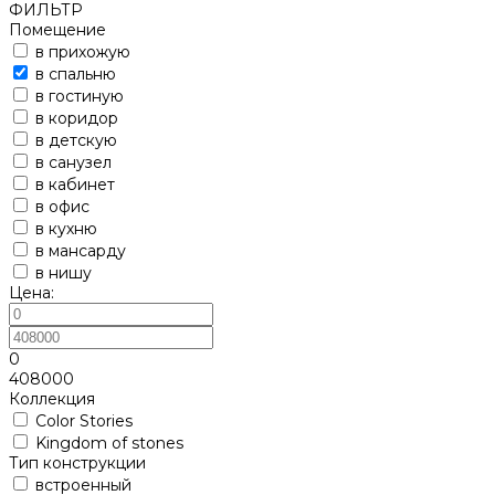
ФИЛЬТР
Помещение
в прихожую
в спальню
в гостиную
в коридор
в детскую
в санузел
в кабинет
в офис
в кухню
в мансарду
в нишу
Цена:
0
408000
Коллекция
Color Stories
Kingdom of stones
Тип конструкции
встроенный