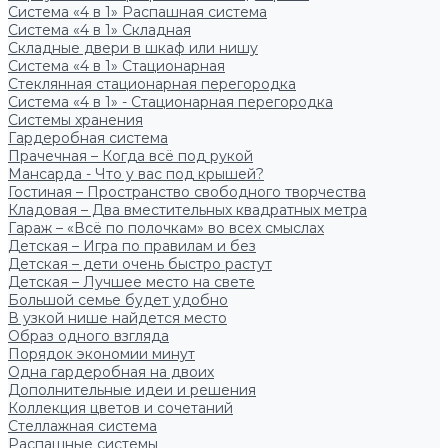
Система «4 в 1» Распашная система
Система «4 в 1» Складная
Складные двери в шкаф или нишу
Система «4 в 1» Стационарная
Стеклянная стационарная перегородка
Система «4 в 1» - Стационарная перегородка
Системы хранения
Гардеробная система
Прачечная – Когда всё под рукой
Мансарда - Что у вас под крышей?
Гостиная – Пространство свободного творчества
Кладовая – Два вместительных квадратных метра
Гараж – «Всё по полочкам» во всех смыслах
Детская – Игра по правилам и без
Детская – дети очень быстро растут
Детская – Лучшее место на свете
Большой семье будет удобно
В узкой нише найдется место
Образ одного взгляда
Порядок экономии минут
Одна гардеробная на двоих
Дополнительные идеи и решения
Коллекция цветов и сочетаний
Стеллажная система
Распашные системы